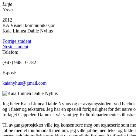
Linje
Navn
2012
BA Visuell kommunikasjon
Kaia Linnea Dahle Nyhus
Forrige student
Neste student
Telefon:
(+47) 948 10 782
E-post:
kaianyhus@gmail.com
Jeg heter Kaia Linnea Dahle Nyhus og er avgangsstudent ved bachelor v
og i flater og teksturer. Jeg har en spesiell forkjærlighet for det nai
forlaget Cappelen Damm. I vår vant jeg Kulturdepartementets illustra
Til avgangsprosjektet ville jeg konsentrere meg om tegneserie som med
jobbe med et multimodalt medium, jeg ville jobbe med tekst og bilde i
nesten selvbiografiske uttrykket var var viktig for meg å utforske i de