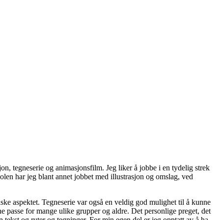
, tegneserie og animasjonsfilm. Jeg liker å jobbe i en tydelig strek
skolen har jeg blant annet jobbet med illustrasjon og omslag, ved
ske aspektet. Tegneserie var også en veldig god mulighet til å kunne
e passe for mange ulike grupper og aldre. Det personlige preget, det
n tekst og ruter og tegninger. For min egen del er jeg opptatt av å ha