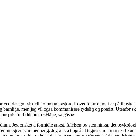
ed design, visuell kommunikasjon. Hovedfokuset mitt er på illustrasjon
ve og barnlige, men jeg vil også kommunisere tydelig og presist. Utenfor 
sjonspris for bildeboka «Håpe, sa gåsa».
ium. Jeg ønsket å formidle angst, følelsen og stemninga, det psykologi
 en integrert sammenheng. Jeg ønsket også at tegneserien min skal kunn
nne oppgaven. Jeg ville at alt skulle se nært og sårbart, både håndskreve