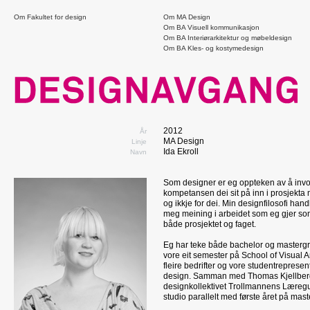
Om Fakultet for design
Om MA Design
Om BA Visuell kommunikasjon
Om BA Interiørarkitektur og møbeldesign
Om BA Kles- og kostymedesign
2012
År
MA Design
Linje
Ida Ekroll
Navn
Som designer er eg oppteken av å inv
kompetansen dei sit på inn i prosjekt
og ikkje for dei. Min designfilosofi han
meg meining i arbeidet som eg gjer so
både prosjektet og faget.
Eg har teke både bachelor og mastergr
vore eit semester på School of Visual A
fleire bedrifter og vore studentrepresent
design. Samman med Thomas Kjellberg
designkollektivet Trollmannens Læregutt
studio parallelt med første året på mast