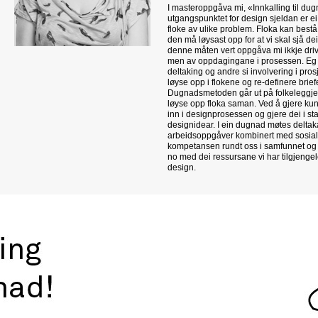
I masteroppgåva mi, «Innkalling til dug
utgangspunktet for design sjeldan er ei
floke av ulike problem. Floka kan best
den må løysast opp for at vi skal sjå dei
denne måten vert oppgåva mi ikkje driv
men av oppdagingane i prosessen. Eg ha
deltaking og andre si involvering i pros
løyse opp i flokene og re-definere br
Dugnadsmetoden går ut på folkeleggjere
løyse opp floka saman. Ved å gjere kund
inn i designprosessen og gjere dei i s
designidear. I ein dugnad møtes deltakara
arbeidsoppgåver kombinert med sosia
kompetansen rundt oss i samfunnet og 
no med dei ressursane vi har tilgjenge
design.