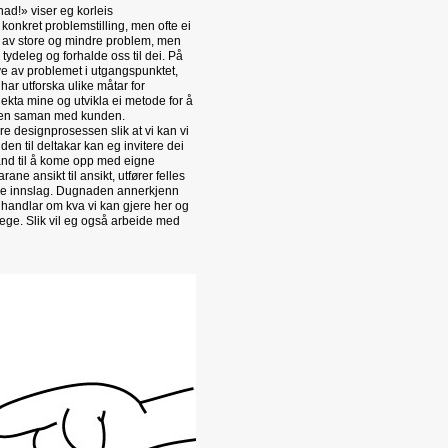
nad!» viser eg korleis
 konkret problemstilling, men ofte ei
å av store og mindre problem, men
 tydeleg og forhalde oss til dei. På
e av problemet i utgangspunktet,
r utforska ulike måtar for
jekta mine og utvikla ei metode for å
iefen saman med kunden.
 designprosessen slik at vi kan vi
en til deltakar kan eg invitere dei
tand til å kome opp med eigne
ne ansikt til ansikt, utfører felles
le innslag. Dugnaden annerkjenn
handlar om kva vi kan gjere her og
lege. Slik vil eg også arbeide med