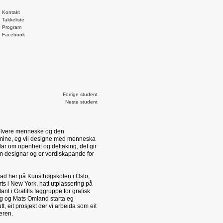
Kontakt
Takkeliste
Program
Facebook
Forrige student
Neste student
olvere menneske og den
a mine, eg vil designe med menneska
dlar om openheit og deltaking, det gir
m designar og er verdiskapande for
ad her på Kunsthøgskolen i Oslo,
rts i New York, hatt utplassering på
ant i Grafills faggruppe for grafisk
 og Mats Omland starta eg
, eit prosjekt der vi arbeida som eit
eren.